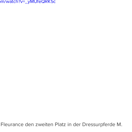
com/watch?v=_yMUfeQRK5c
leurance den zweiten Platz in der Dressurpferde M.