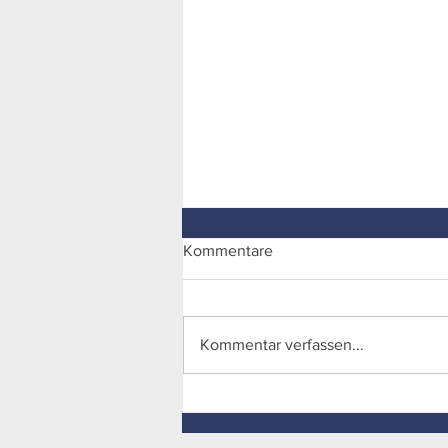
Kommentare
CFS Satteldecke
Kommentar verfassen...